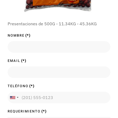
Presentaciones de 500G - 11.34KG - 45.36KG
NOMBRE
(*)
EMAIL
(*)
TELÉFONO
(*)
United
States
REQUERIMIENTO
(*)
+1