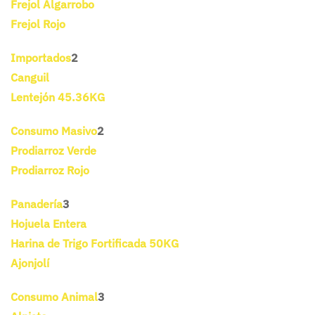
Frejol Algarrobo
Frejol Rojo
Importados
2
Canguil
Lentejón 45.36KG
Consumo Masivo
2
Prodiarroz Verde
Prodiarroz Rojo
Panadería
3
Hojuela Entera
Harina de Trigo Fortificada 50KG
Ajonjolí
Consumo Animal
3