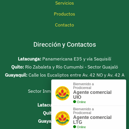
Servicios
Productos
Contacto
Dirección y Contactos
Latacunga:
Panamericana E35 y vía Saquisilí
Quito:
Río Zabaleta y Río Cumumbi - Sector Guajaló
Guayaquil:
Calle los Eucaliptos entre Av. 42 NO y Av. 42 A
NO
Bienvenido a
Prodicereal
Sector Inmaconsa Km 10 vía Daule
Agente comercial
UIO
Online
Latacunga
- 03 373 1430
Bienvenido a
Quito
- 02 267 9140
Prodicereal
Agente comercial
Guayaquil
- 04 211 3473
LTG
Online