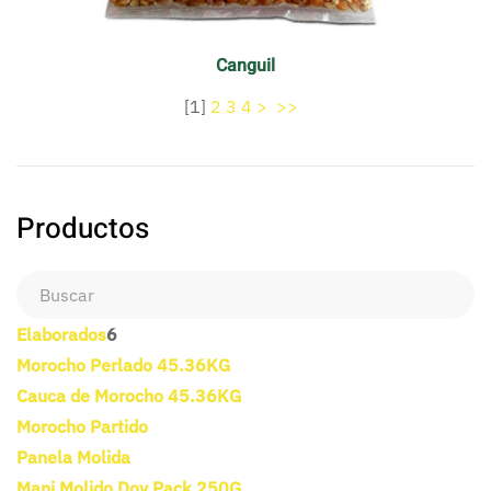
Canguil
[
1
]
2
3
4
>
>>
Productos
Elaborados
6
Morocho Perlado 45.36KG
Cauca de Morocho 45.36KG
Morocho Partido
Panela Molida
Mani Molido Doy Pack 250G