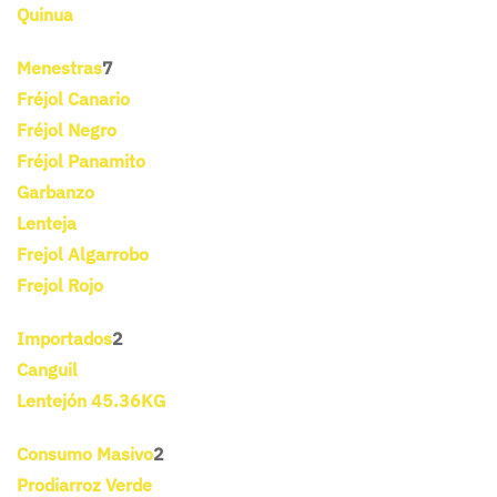
Quinua
Menestras
7
Fréjol Canario
Fréjol Negro
Fréjol Panamito
Garbanzo
Lenteja
Frejol Algarrobo
Frejol Rojo
Importados
2
Canguil
Lentejón 45.36KG
Consumo Masivo
2
Prodiarroz Verde