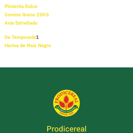
Pimienta Dulce
Comino Grano 25KG
Anis Estrellado
De Temporada
1
Harina de Maíz Negro
Prodicereal